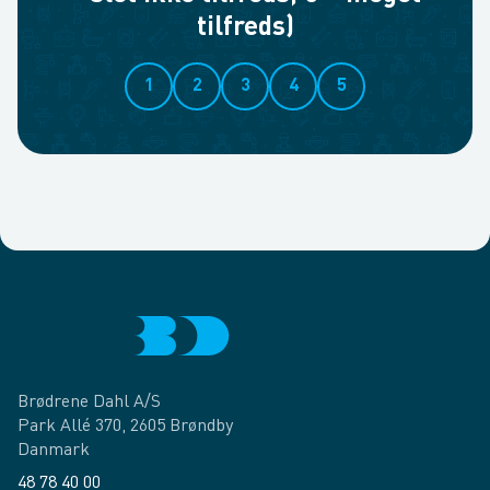
tilfreds)
1
2
3
4
5
Brødrene Dahl A/S
Park Allé 370, 2605 Brøndby
Danmark
48 78 40 00