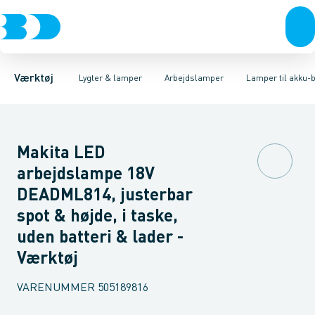
Akku- & elværktøj
Håndlygter & pandelygter
Arbejdslamper
Lamper til akku-batterier
Håndværktøj
Arbejdslamper
Rørværktøj
Tilbehør lamper
Led strip
Bits & toppe
Bor &
Værktøj
Lygter & lamper
Arbejdslamper
Lamper til akku-b
Makita LED
arbejdslampe 18V
DEADML814, justerbar
spot & højde, i taske,
uden batteri & lader -
Værktøj
VARENUMMER
505189816