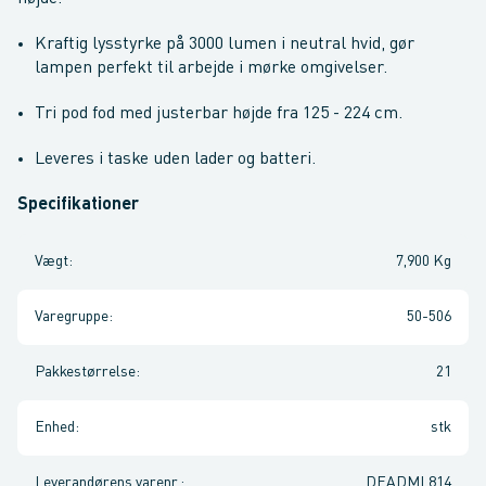
Kraftig lysstyrke på 3000 lumen i neutral hvid, gør
lampen perfekt til arbejde i mørke omgivelser.
Tri pod fod med justerbar højde fra 125 - 224 cm.
Leveres i taske uden lader og batteri.
Specifikationer
Vægt
:
7,900 Kg
Varegruppe
:
50-506
Pakkestørrelse
:
21
Enhed
:
stk
Leverandørens varenr.
:
DEADML814