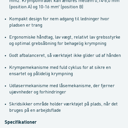
mm2. Krympområdet kan ændres mellem 0,14-6,0 mm²
(position A) og 10-16 mm² (position B)
Kompakt design for nem adgang til ledninger hvor
pladsen er trang
Ergonomiske håndtag, lav vægt, relativt lav grebsstyrke
og optimal grebsåbning for behagelig krympning
Godt afbalanceret, så værktøjet ikke glider ud af hånden
Krympemekanisme med fuld cyklus for at sikre en
ensartet og pålidelig krympning
Udløsermekanisme med låsemekanisme, der fjerner
ujævnheder og forhindringer
Skridsikker område holder værktøjet på plads, når det
bruges på en arbejdsflade
Specifikationer