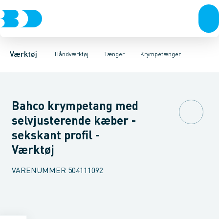
Akku- & elværktøj
Tænger
Bidetænger
Nøgler
Knibetænger
Skruetrækkere & unbrakonøgler
Håndværktøj
Bindetænger
Rørværktøj
Afisolerings tænger
Bits & toppe
Mejsler mm.
Bor &
Kab
Værktøj
Håndværktøj
Tænger
Krympetænger
Bahco krympetang med
selvjusterende kæber -
sekskant profil -
Værktøj
VARENUMMER
504111092