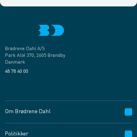
Brødrene Dahl A/S
Park Allé 370, 2605 Brøndby
Danmark
48 78 40 00
Facebook
LinkedIn
Om Brødrene Dahl
Kundeservice
Politikker
Vagttelefon 30 10 89 89