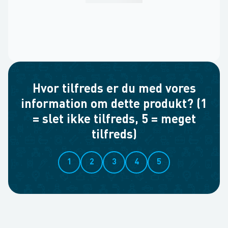
Hvor tilfreds er du med vores
information om dette produkt? (1
= slet ikke tilfreds, 5 = meget
tilfreds)
1
2
3
4
5