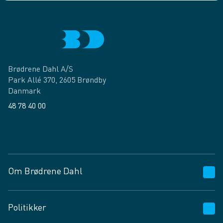
Brødrene Dahl A/S
Park Allé 370, 2605 Brøndby
Danmark
48 78 40 00
Facebook
LinkedIn
Om Brødrene Dahl
Kundeservice
Politikker
Vagttelefon 30 10 89 89