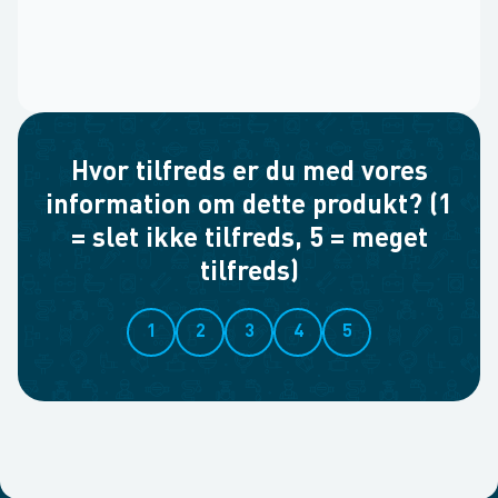
Hvor tilfreds er du med vores
information om dette produkt? (1
= slet ikke tilfreds, 5 = meget
tilfreds)
1
2
3
4
5