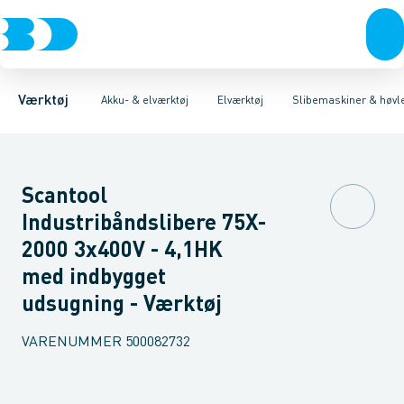
Akku- & elværktøj
Akku-værktøj
Boremaskiner
Elværktøj
Mejsel- & borehamre
Håndværktøj
Diamantværktøj
Rørværktøj
Slagbore maskiner
Affugtere & varmebl
Bits & toppe
Slagnø
Bor &
Værktøj
Akku- & elværktøj
Elværktøj
Slibemaskiner & høvl
Scantool
Industribåndslibere 75X-
2000 3x400V - 4,1HK
med indbygget
udsugning - Værktøj
VARENUMMER
500082732