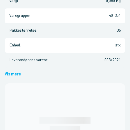
Vægt
:
0,080 Kg
Varegruppe
:
40-351
Pakkestørrelse
:
36
Enhed
:
stk
Leverandørens varenr.
:
003z2021
Vis mere