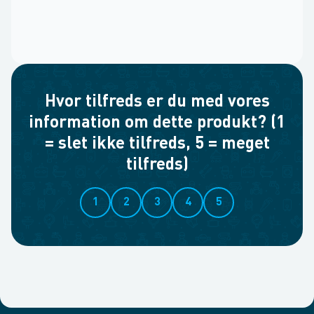
Hvor tilfreds er du med vores
information om dette produkt? (1
= slet ikke tilfreds, 5 = meget
tilfreds)
1
2
3
4
5