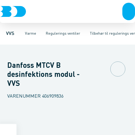
Rør & fittings
Radiatorer
Temperatur ventiler
Radiatorfittings & tilbehør
Pressfittings & rør
Strengregulerings ventiler
Kuglehaner & ventiler
Gulvvarme & tilbehør
Trykdifferens 
Afløb 
Re
VVS
Varme
Regulerings ventiler
Tilbehør til regulerings ven
Danfoss MTCV B
desinfektions modul -
VVS
VARENUMMER
406909836