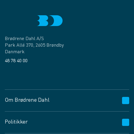
Brødrene Dahl A/S
Park Allé 370, 2605 Brøndby
Danmark
48 78 40 00
Facebook
LinkedIn
Om Brødrene Dahl
Kundeservice
Politikker
Vagttelefon 30 10 89 89