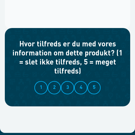
Hvor tilfreds er du med vores
information om dette produkt? (1
= slet ikke tilfreds, 5 = meget
tilfreds)
1
2
3
4
5