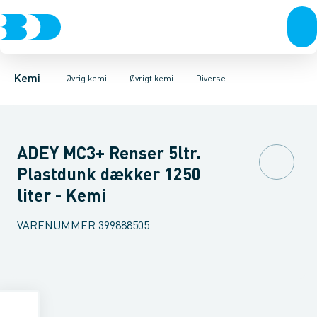
Fugemasse
Opbevaring af kemi
Frostspray
Skadedyrs bekæmpelse
Pakkegrej
Luftarter
Beton & mørtel
Ventiler & Manometre
Diverse
Lim
Olie & smøremidler
Vejsalt & 
Kemi
Øvrig kemi
Øvrigt kemi
Diverse
ADEY MC3+ Renser 5ltr.
Plastdunk dækker 1250
liter - Kemi
VARENUMMER
399888505