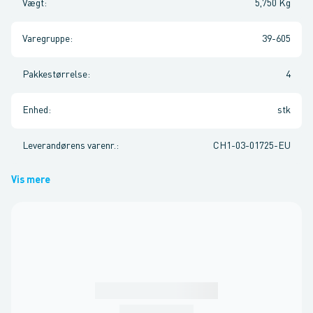
Vægt
:
5,750 Kg
Varegruppe
:
39-605
Pakkestørrelse
:
4
Enhed
:
stk
Leverandørens varenr.
:
CH1-03-01725-EU
Vis mere