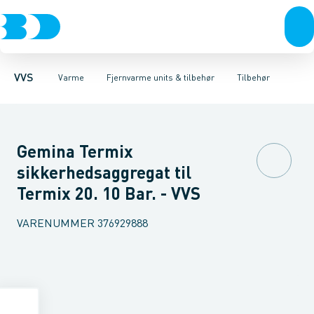
Rør & fittings
Radiatorer
Fjernvarme units
Radiatorfittings & tilbehør
Pressfittings & rør
Bundmoduler
Tilbehør
Kuglehaner & ventiler
Gulvvarme & tilbehør
Cirkulationssæt
Afløb 
Konve
Re
VVS
Varme
Fjernvarme units & tilbehør
Tilbehør
Gemina Termix
sikkerhedsaggregat til
Termix 20. 10 Bar. - VVS
VARENUMMER
376929888