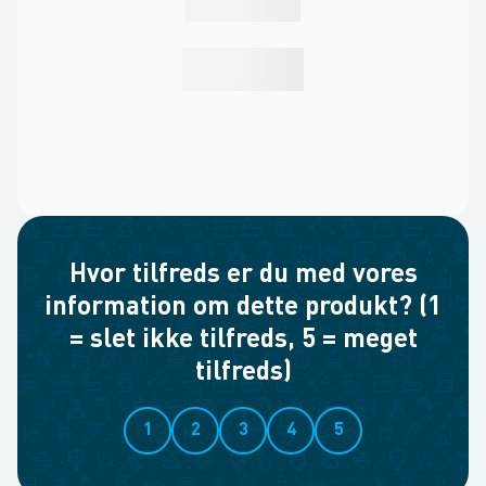
Hvor tilfreds er du med vores
information om dette produkt? (1
= slet ikke tilfreds, 5 = meget
tilfreds)
1
2
3
4
5