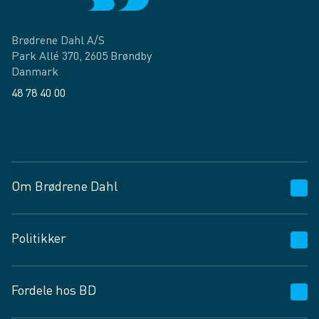
Brødrene Dahl A/S
Park Allé 370, 2605 Brøndby
Danmark
48 78 40 00
Facebook
LinkedIn
Om Brødrene Dahl
Kundeservice
Politikker
Vagttelefon 30 10 89 89
Spørgsmål og svar
Salgs- og leveringsbetingelser
Fordele hos BD
Job og karriere
Privatlivspolitik
Fødevarekontrolrapport