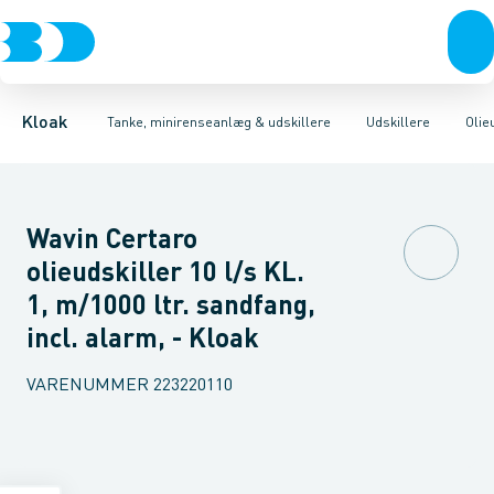
Rør & fittings
Udskillere
Olieudskillere
Tanke
Brønde
Fedtudskillere
Tilbehør til tanke
Brøndgods
Tilbehør til udskillere
Linjeafvanding
Mini renseanlæg
Tanke, miniren
Sandfang
P
Kloak
Tanke, minirenseanlæg & udskillere
Udskillere
Olie
Wavin Certaro
olieudskiller 10 l/s KL.
1, m/1000 ltr. sandfang,
incl. alarm, - Kloak
VARENUMMER
223220110