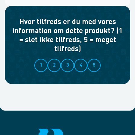
Hvor tilfreds er du med vores
information om dette produkt? (1
= slet ikke tilfreds, 5 = meget
tilfreds)
1
2
3
4
5