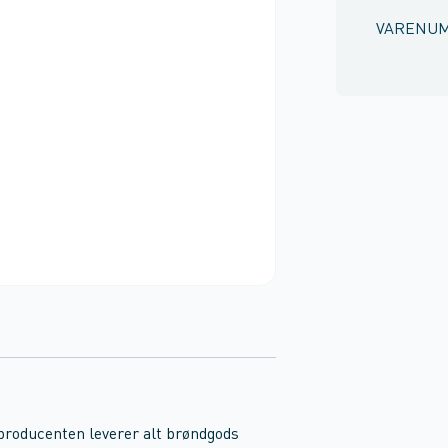
VARENU
 producenten leverer alt brøndgods