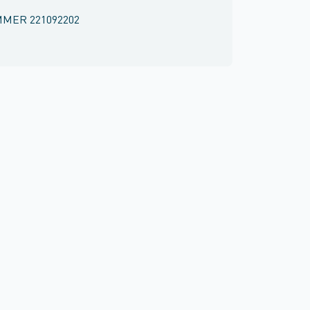
MMER
221092202