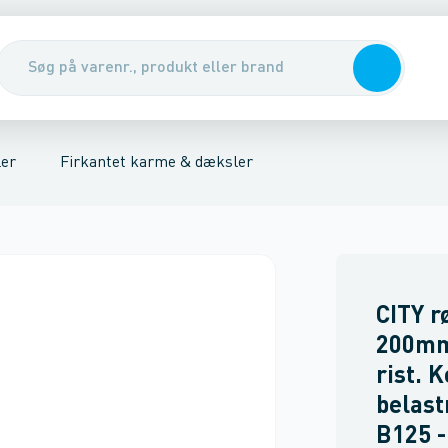
arme & dæksler
nirenseanlæg & udskillere
Rendestens karme
Pumper, pumpebrønde & ventiler
Rørbrøndkarme
Integreret 
Rott
er
Firkantet karme & dæksler
CITY 
200mm
rist. 
belast
B125 -