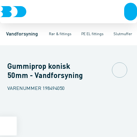
Rør & fittings
PE rør
Vinkler
PE EL fittings
T-stykker
Koblinger & anboringer
Svejsemuffer
PE fittings
Reduktioner
Duktiljern fittings
Muffer, klemmer & flan
Anboringssadler- 
Kompression
Vandforsyning
Rør & fittings
PE EL fittings
Slutmuffer
Gummiprop konisk
50mm - Vandforsyning
VARENUMMER
198494050