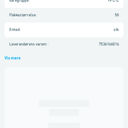
Varegruppe
:
19-212
Pakkestørrelse
:
50
Enhed
:
stk
Leverandørens varenr.
:
7536166016
Vis mere