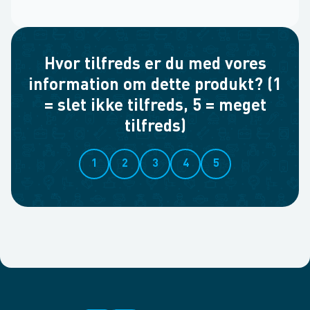
Hvor tilfreds er du med vores
information om dette produkt? (1
= slet ikke tilfreds, 5 = meget
tilfreds)
1
2
3
4
5