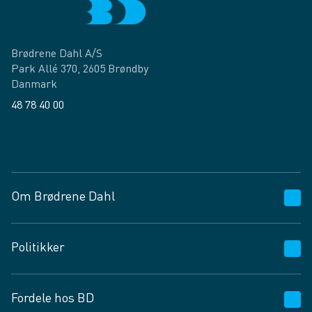
Brødrene Dahl A/S
Park Allé 370, 2605 Brøndby
Danmark
48 78 40 00
Facebook
LinkedIn
Om Brødrene Dahl
Kundeservice
Politikker
Vagttelefon 30 10 89 89
Spørgsmål og svar
Salgs- og leveringsbetingelser
Fordele hos BD
Job og karriere
Privatlivspolitik