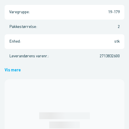
Varegruppe
:
19-179
Pakkestørrelse
:
2
Enhed
:
stk
Leverandørens varenr.
:
2713832600
Vis mere