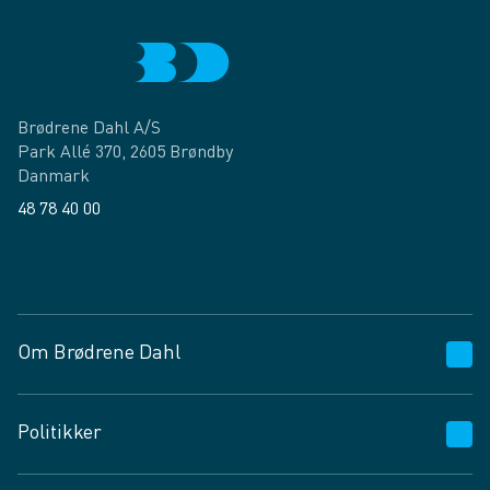
Brødrene Dahl A/S
Park Allé 370, 2605 Brøndby
Danmark
48 78 40 00
Facebook
LinkedIn
Om Brødrene Dahl
Kundeservice
Politikker
Vagttelefon 30 10 89 89
Spørgsmål og svar
Salgs- og leveringsbetingelser