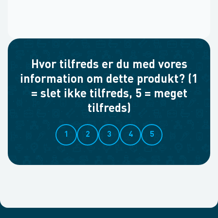
Hvor tilfreds er du med vores
information om dette produkt? (1
= slet ikke tilfreds, 5 = meget
tilfreds)
1
2
3
4
5