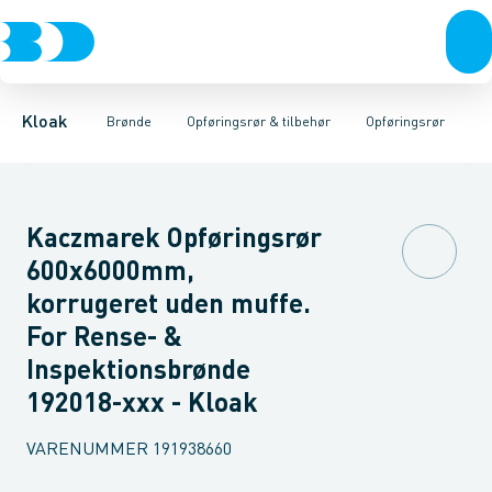
Rør & fittings
Rense & inspektions brønde
Opføringsrør
Tætningsringe
Brønde
Brøndgods
Låg
Opføringsrør & tilbehør
Bunde
Linjeafvanding
Muffer
Reduktioner
Tanke, miniren
Sandfang
Brøn
Kloak
Brønde
Opføringsrør & tilbehør
Opføringsrør
Kaczmarek Opføringsrør
600x6000mm,
korrugeret uden muffe.
For Rense- &
Inspektionsbrønde
192018-xxx - Kloak
VARENUMMER
191938660