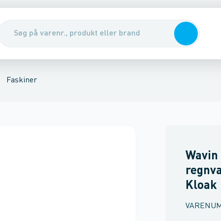
nirenseanlæg & udskillere
Pumper, pumpebrønde & ventiler
Rott
Faskiner
Wavin c
regnva
Kloak
VARENU