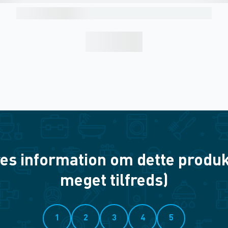
es information om dette produkt? 
meget tilfreds)
1
2
3
4
5