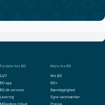
Fordele hos BD
Mere fra BD
24/7
Mit BD
BD app
BD+
BD.dk services
Bæredygtighed
Levering
Egne varemærker
Månedens tilbud
Presse