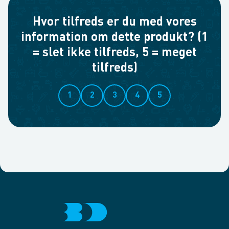
Hvor tilfreds er du med vores
information om dette produkt? (1
= slet ikke tilfreds, 5 = meget
tilfreds)
1
2
3
4
5