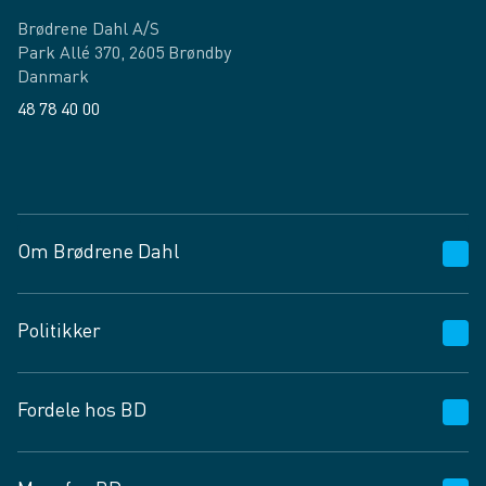
Brødrene Dahl A/S
Park Allé 370, 2605 Brøndby
Danmark
48 78 40 00
Facebook
LinkedIn
Om Brødrene Dahl
Kundeservice
Politikker
Vagttelefon 30 10 89 89
Spørgsmål og svar
Salgs- og leveringsbetingelser
Fordele hos BD
Job og karriere
Privatlivspolitik
Fødevarekontrolrapport
Cookies
24/7