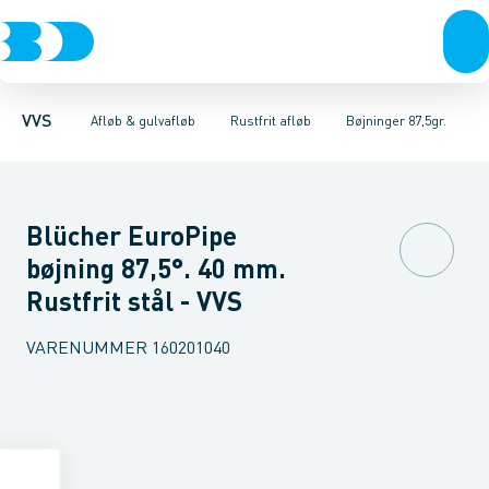
Rør & fittings
Gulvafløb rustfri
Rør
Bøjninger 87,5gr.
Pressfittings & rør
Gulvafløb plast
Bøjninger 68gr.
Baderumsrender
Kuglehaner & ventiler
Bøjninger 45gr.
Vandlåse & a
Bøjninger 
Afløb 
VVS
Afløb & gulvafløb
Rustfrit afløb
Bøjninger 87,5gr.
Blücher EuroPipe
bøjning 87,5°. 40 mm.
Rustfrit stål - VVS
VARENUMMER
160201040