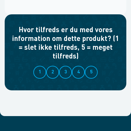
Hvor tilfreds er du med vores
information om dette produkt? (1
= slet ikke tilfreds, 5 = meget
tilfreds)
1
2
3
4
5