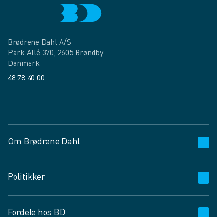
Brødrene Dahl A/S
Park Allé 370, 2605 Brøndby
Danmark
48 78 40 00
Facebook
LinkedIn
Om Brødrene Dahl
Kundeservice
Politikker
Vagttelefon 30 10 89 89
Spørgsmål og svar
Salgs- og leveringsbetingelser
Fordele hos BD
Job og karriere