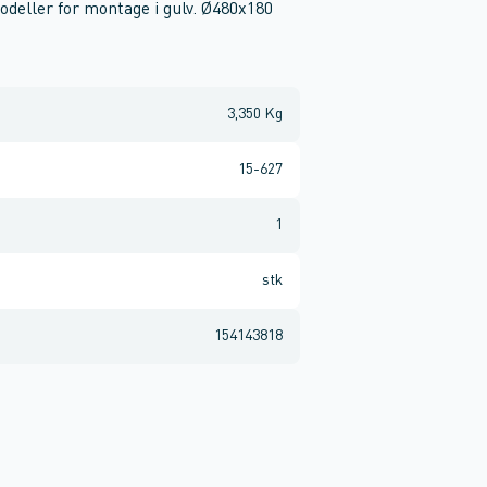
deller for montage i gulv. Ø480x180
3,350 Kg
15-627
1
stk
154143818