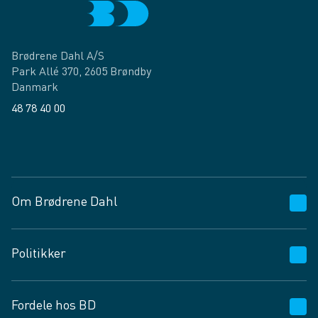
Brødrene Dahl A/S
Park Allé 370, 2605 Brøndby
Danmark
48 78 40 00
Facebook
LinkedIn
Om Brødrene Dahl
Kundeservice
Politikker
Vagttelefon 30 10 89 89
Spørgsmål og svar
Salgs- og leveringsbetingelser
Fordele hos BD
Job og karriere
Privatlivspolitik