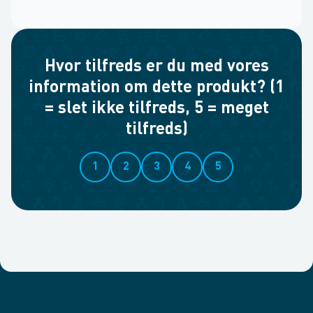
Hvor tilfreds er du med vores
information om dette produkt? (1
= slet ikke tilfreds, 5 = meget
tilfreds)
1
2
3
4
5