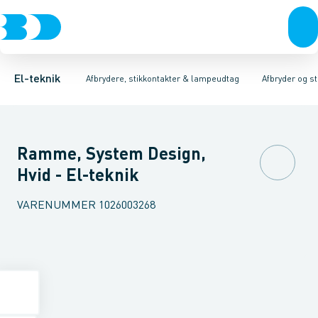
Afbrydere, stikkontakter & lampeudtag
Afbryder og stikdåsemateriel
Afbryder og stikkontakt kombination
Installationsafbryder
Forgreningsmateriel
Ude
K
El-teknik
Afbrydere, stikkontakter & lampeudtag
Afbryder og s
Ramme, System Design,
Hvid - El-teknik
VARENUMMER
1026003268