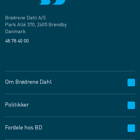
Brødrene Dahl A/S
Park Allé 370, 2605 Brøndby
Danmark
48 78 40 00
Facebook
LinkedIn
Om Brødrene Dahl
Kundeservice
Politikker
Vagttelefon 30 10 89 89
Spørgsmål og svar
Salgs- og leveringsbetingelser
Fordele hos BD
Job og karriere
Privatlivspolitik
Fødevarekontrolrapport