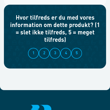
Hvor tilfreds er du med vores
information om dette produkt? (1
= slet ikke tilfreds, 5 = meget
tilfreds)
1
2
3
4
5