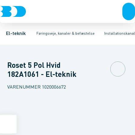
Afbrydere, stikkontakter & lampeudtag
Føringsveje
Installationskanal overdel
Installationskanaler for gulv
T-stykke til installationskanal
Forgreningsmateriel
Installationskanaler 
Kons
K
El-teknik
Føringsveje, kanaler & befæstelse
Installationskanal
Roset 5 Pol Hvid
182A1061 - El-teknik
VARENUMMER
1020006672