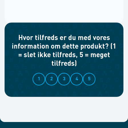
Hvor tilfreds er du med vores
information om dette produkt? (1
= slet ikke tilfreds, 5 = meget
tilfreds)
1
2
3
4
5