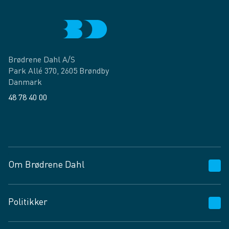
Brødrene Dahl A/S
Park Allé 370, 2605 Brøndby
Danmark
48 78 40 00
Facebook
LinkedIn
Om Brødrene Dahl
Kundeservice
Politikker
Vagttelefon 30 10 89 89
Spørgsmål og svar
Salgs- og leveringsbetingelser