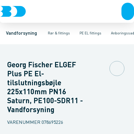
Rør & fittings
PE rør
Vinkler
PE EL fittings
T-stykker
Koblinger & anboringer
Svejsemuffer
PE fittings
Reduktioner
Duktiljern fittings
Muffer, klemmer & flan
Anboringssadler- 
Kompression
Vandforsyning
Rør & fittings
PE EL fittings
Anboringssadl
Georg Fischer ELGEF
Plus PE El-
tilslutningsbøjle
225x110mm PN16
Saturn, PE100-SDR11 -
Vandforsyning
VARENUMMER
078695226