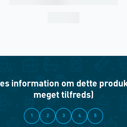
es information om dette produkt? 
meget tilfreds)
1
2
3
4
5