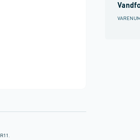
Vandf
VARENU
DR11.