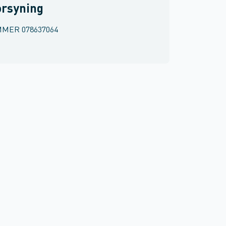
orsyning
MMER
078637064