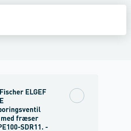
ringer
PVC trykrør & fittings
Værktøj & tilbehør
 Fischer ELGEF
PE
oringsventil
med fræser
PE100-SDR11. -