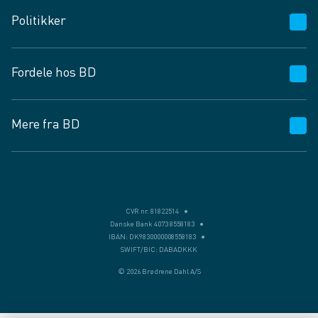
Kundeservice
Politikker
Vagttelefon 30 10 89 89
Spørgsmål og svar
Salgs- og leveringsbetingelser
Fordele hos BD
Job og karriere
Privatlivspolitik
Fødevarekontrolrapport
Cookies
24/7
Mere fra BD
Vilkår og betingelser
BD app
BD.dk services
Mit BD
Levering
BD+
Månedens tilbud
Bæredygtighed
CVR nr. 81822514
Danske Bank 4073 8558183
Egne varemærker
IBAN: DK9830000008558183
SWIFT/BIC: DABADKKK
Presse
© 2026 Brødrene Dahl A/S