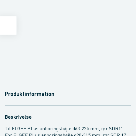
Produktinformation
Beskrivelse
Til ELGEF PLus anboringsbøjle d63-225 mm, rør SDR11.
For ELGEF PLus anboringsbøjle d90-315 mm, rør SDR 17