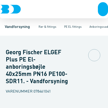
Rør & fittings
PE rør
Vinkler
PE EL fittings
T-stykker
Koblinger & anboringer
Svejsemuffer
PE fittings
Reduktioner
Duktiljern fittings
Muffer, klemmer & flan
Anboringssadler- 
Kompression
Vandforsyning
Rør & fittings
PE EL fittings
Anboringssadl
Georg Fischer ELGEF
Plus PE El-
anboringsbøjle
40x25mm PN16 PE100-
SDR11. - Vandforsyning
VARENUMMER
078461041