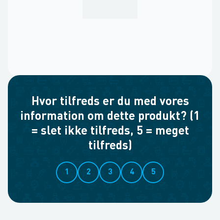
Hvor tilfreds er du med vores
information om dette produkt? (1
= slet ikke tilfreds, 5 = meget
tilfreds)
1
2
3
4
5