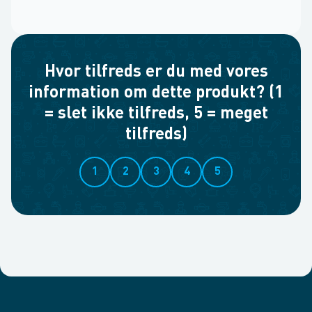
Hvor tilfreds er du med vores
information om dette produkt? (1
= slet ikke tilfreds, 5 = meget
tilfreds)
1
2
3
4
5