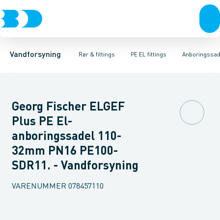
Rør & fittings
PE rør
Vinkler
PE EL fittings
T-stykker
Koblinger & anboringer
Svejsemuffer
PE fittings
Reduktioner
Duktiljern fittings
Muffer, klemmer & flan
Anboringssadler- 
Kompression
Vandforsyning
Rør & fittings
PE EL fittings
Anboringssadl
Georg Fischer ELGEF
Plus PE El-
anboringssadel 110-
32mm PN16 PE100-
SDR11. - Vandforsyning
VARENUMMER
078457110