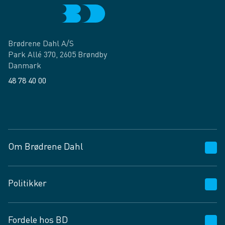
Brødrene Dahl A/S
Park Allé 370, 2605 Brøndby
Danmark
48 78 40 00
Facebook
LinkedIn
Om Brødrene Dahl
Kundeservice
Politikker
Vagttelefon 30 10 89 89
Spørgsmål og svar
Salgs- og leveringsbetingelser
Fordele hos BD
Job og karriere