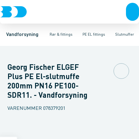
Rør & fittings
PE rør
Vinkler
PE EL fittings
T-stykker
Koblinger & anboringer
Svejsemuffer
PE fittings
Reduktioner
Duktiljern fittings
Muffer, klemmer & flan
Anboringssadler- 
Kompression
Vandforsyning
Rør & fittings
PE EL fittings
Slutmuffer
Georg Fischer ELGEF
Plus PE El-slutmuffe
200mm PN16 PE100-
SDR11. - Vandforsyning
VARENUMMER
078379201