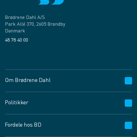
Brødrene Dahl A/S
Park Allé 370, 2605 Brøndby
Danmark
48 78 40 00
Facebook
LinkedIn
Om Brødrene Dahl
Kundeservice
Politikker
Vagttelefon 30 10 89 89
Spørgsmål og svar
Salgs- og leveringsbetingelser
Fordele hos BD
Job og karriere
Privatlivspolitik
Fødevarekontrolrapport