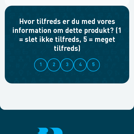
Hvor tilfreds er du med vores
information om dette produkt? (1
= slet ikke tilfreds, 5 = meget
tilfreds)
1
2
3
4
5