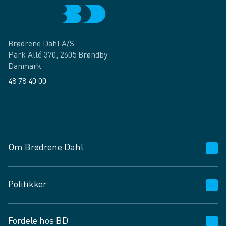
Brødrene Dahl A/S
Park Allé 370, 2605 Brøndby
Danmark
48 78 40 00
Facebook
LinkedIn
Om Brødrene Dahl
Kundeservice
Politikker
Vagttelefon 30 10 89 89
Spørgsmål og svar
Salgs- og leveringsbetingelser
Fordele hos BD
Job og karriere