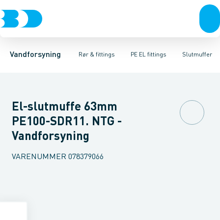
Rør & fittings
PE rør
Vinkler
PE EL fittings
T-stykker
Koblinger & anboringer
Svejsemuffer
PE fittings
Reduktioner
Duktiljern fittings
Muffer, klemmer & flan
Anboringssadler- 
Kompression
Vandforsyning
Rør & fittings
PE EL fittings
Slutmuffer
El-slutmuffe 63mm
PE100-SDR11. NTG -
Vandforsyning
VARENUMMER
078379066