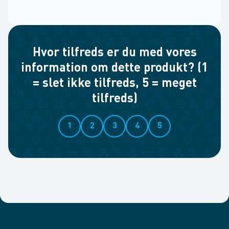
Hvor tilfreds er du med vores
information om dette produkt? (1
= slet ikke tilfreds, 5 = meget
tilfreds)
1
2
3
4
5