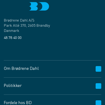
Brødrene Dahl A/S
Park Allé 370, 2605 Brøndby
Danmark
48 78 40 00
Facebook
LinkedIn
Om Brødrene Dahl
Kundeservice
Politikker
Vagttelefon 30 10 89 89
Spørgsmål og svar
Salgs- og leveringsbetingelser
Fordele hos BD
Job og karriere