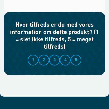
Hvor tilfreds er du med vores
information om dette produkt? (1
= slet ikke tilfreds, 5 = meget
tilfreds)
1
2
3
4
5