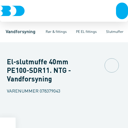
Rør & fittings
PE rør
Vinkler
PE EL fittings
T-stykker
Koblinger & anboringer
Svejsemuffer
PE fittings
Reduktioner
Duktiljern fittings
Muffer, klemmer & flan
Anboringssadler- 
Kompression
Vandforsyning
Rør & fittings
PE EL fittings
Slutmuffer
El-slutmuffe 40mm
PE100-SDR11. NTG -
Vandforsyning
VARENUMMER
078379043