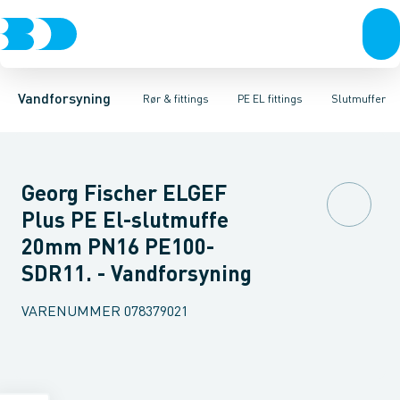
Rør & fittings
PE rør
Vinkler
PE EL fittings
T-stykker
Koblinger & anboringer
Svejsemuffer
PE fittings
Reduktioner
Duktiljern fittings
Muffer, klemmer & flan
Anboringssadler- 
Kompression
Vandforsyning
Rør & fittings
PE EL fittings
Slutmuffer
Georg Fischer ELGEF
Plus PE El-slutmuffe
20mm PN16 PE100-
SDR11. - Vandforsyning
VARENUMMER
078379021