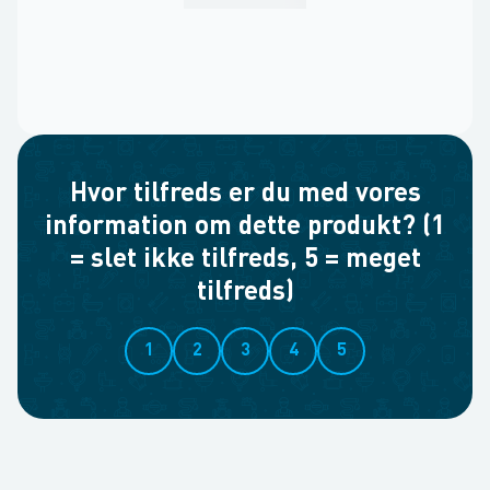
Hvor tilfreds er du med vores
information om dette produkt? (1
= slet ikke tilfreds, 5 = meget
tilfreds)
1
2
3
4
5