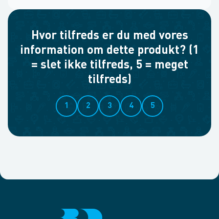
Hvor tilfreds er du med vores
information om dette produkt? (1
= slet ikke tilfreds, 5 = meget
tilfreds)
1
2
3
4
5