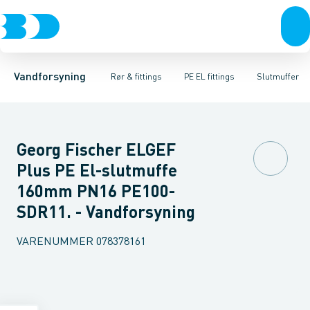
Rør & fittings
PE rør
Vinkler
PE EL fittings
T-stykker
Koblinger & anboringer
Svejsemuffer
PE fittings
Reduktioner
Duktiljern fittings
Muffer, klemmer & flan
Anboringssadler- 
Kompression
Vandforsyning
Rør & fittings
PE EL fittings
Slutmuffer
Georg Fischer ELGEF
Plus PE El-slutmuffe
160mm PN16 PE100-
SDR11. - Vandforsyning
VARENUMMER
078378161