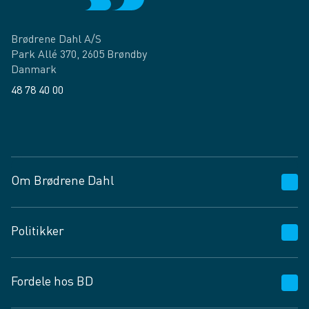
Brødrene Dahl A/S
Park Allé 370, 2605 Brøndby
Danmark
48 78 40 00
Facebook
LinkedIn
Om Brødrene Dahl
Kundeservice
Politikker
Vagttelefon 30 10 89 89
Spørgsmål og svar
Salgs- og leveringsbetingelser
Fordele hos BD
Job og karriere
Privatlivspolitik
Fødevarekontrolrapport