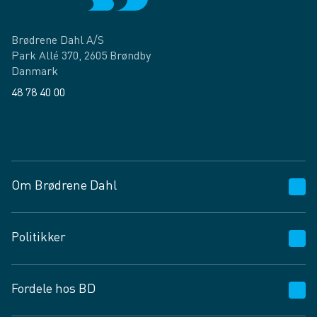
Brødrene Dahl A/S
Park Allé 370, 2605 Brøndby
Danmark
48 78 40 00
Facebook
LinkedIn
Om Brødrene Dahl
Kundeservice
Politikker
Vagttelefon 30 10 89 89
Spørgsmål og svar
Salgs- og leveringsbetingelser
Fordele hos BD
Job og karriere
Privatlivspolitik
Fødevarekontrolrapport