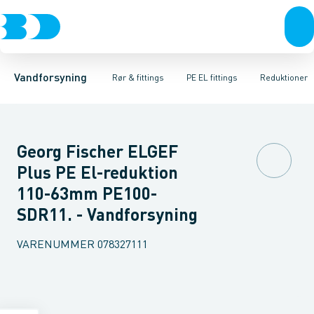
Rør & fittings
PE rør
Vinkler
PE EL fittings
T-stykker
Koblinger & anboringer
Svejsemuffer
PE fittings
Reduktioner
Duktiljern fittings
Muffer, klemmer & flan
Anboringssadler- 
Kompression
Vandforsyning
Rør & fittings
PE EL fittings
Reduktioner
Georg Fischer ELGEF
Plus PE El-reduktion
110-63mm PE100-
SDR11. - Vandforsyning
VARENUMMER
078327111