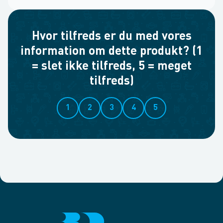
Hvor tilfreds er du med vores
information om dette produkt? (1
= slet ikke tilfreds, 5 = meget
tilfreds)
1
2
3
4
5