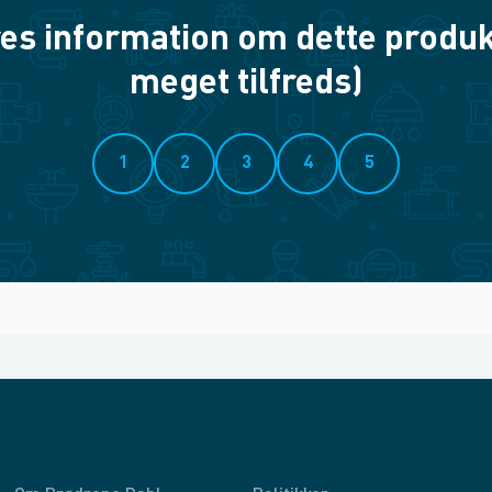
es information om dette produkt? 
meget tilfreds)
1
2
3
4
5