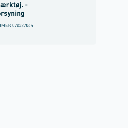
ærktøj. -
orsyning
MMER
078327064