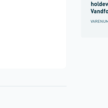
holdev
Vandf
VARENU