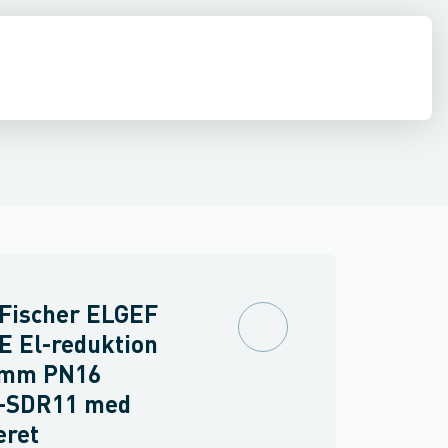
ringer
PVC trykrør & fittings
Værktøj & tilbehør
 Fischer ELGEF
E El-reduktion
 mm PN16
-SDR11 med
eret