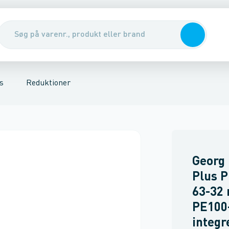
 flanger
er- & bøjler
ssions fittings, messing
Ventiler & pumper
Overgangsnipler
Kompressions fittings, Plast
Vandmålere & målerbrønde
Overgangsmuffer
Slutmuffer
Gennemfø
s
Reduktioner
Georg
Plus P
63-32
PE100
integr