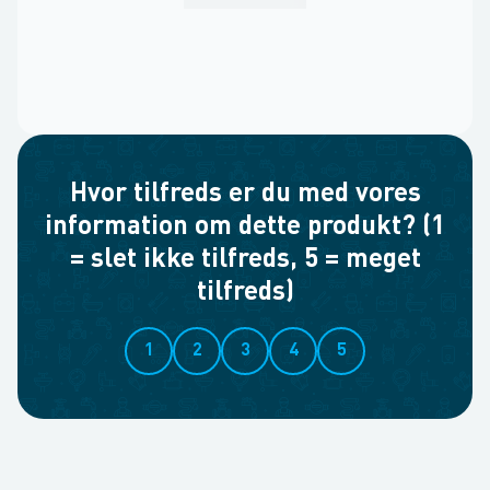
Hvor tilfreds er du med vores
information om dette produkt? (1
= slet ikke tilfreds, 5 = meget
tilfreds)
1
2
3
4
5