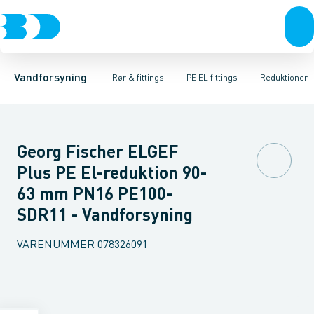
Rør & fittings
PE rør
Vinkler
PE EL fittings
T-stykker
Koblinger & anboringer
Svejsemuffer
PE fittings
Reduktioner
Duktiljern fittings
Muffer, klemmer & flan
Anboringssadler- 
Kompression
Vandforsyning
Rør & fittings
PE EL fittings
Reduktioner
Georg Fischer ELGEF
Plus PE El-reduktion 90-
63 mm PN16 PE100-
SDR11 - Vandforsyning
VARENUMMER
078326091