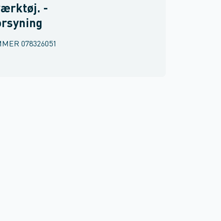
ærktøj. -
orsyning
MMER
078326051