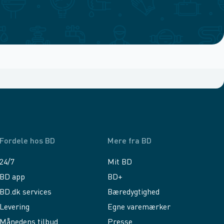
Fordele hos BD
Mere fra BD
24/7
Mit BD
BD app
BD+
BD.dk services
Bæredygtighed
Levering
Egne varemærker
Månedens tilbud
Presse