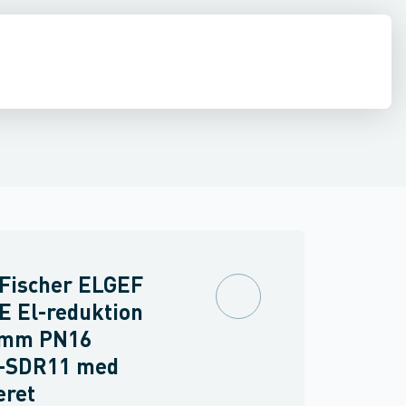
ringer
PVC trykrør & fittings
Værktøj & tilbehør
 Fischer ELGEF
E El-reduktion
 mm PN16
-SDR11 med
eret