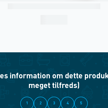
es information om dette produkt? 
meget tilfreds)
1
2
3
4
5