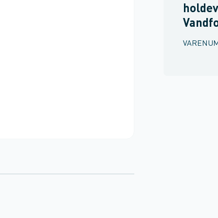
holdev
Vandf
VARENU