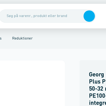
 flanger
er- & bøjler
ssions fittings, messing
Ventiler & pumper
Overgangsnipler
Kompressions fittings, Plast
Vandmålere & målerbrønde
Overgangsmuffer
Slutmuffer
Gennemfø
s
Reduktioner
Georg
Plus P
50-32
PE100
integr