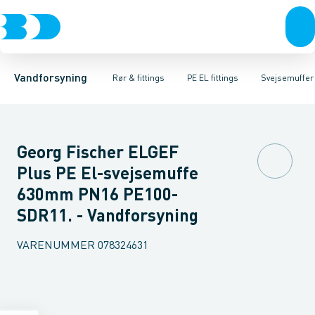
Rør & fittings
PE rør
Vinkler
PE EL fittings
T-stykker
Koblinger & anboringer
Svejsemuffer
PE fittings
Reduktioner
Duktiljern fittings
Muffer, klemmer & flan
Anboringssadler- 
Kompression
Vandforsyning
Rør & fittings
PE EL fittings
Svejsemuffer
Georg Fischer ELGEF
Plus PE El-svejsemuffe
630mm PN16 PE100-
SDR11. - Vandforsyning
VARENUMMER
078324631