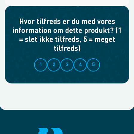
Hvor tilfreds er du med vores
information om dette produkt? (1
= slet ikke tilfreds, 5 = meget
tilfreds)
1
2
3
4
5