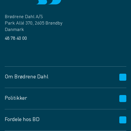
Brødrene Dahl A/S
Park Allé 370, 2605 Brøndby
Danmark
48 78 40 00
Facebook
LinkedIn
Om Brødrene Dahl
Kundeservice
Politikker
Vagttelefon 30 10 89 89
Spørgsmål og svar
Salgs- og leveringsbetingelser
Fordele hos BD
Job og karriere
Privatlivspolitik
Fødevarekontrolrapport