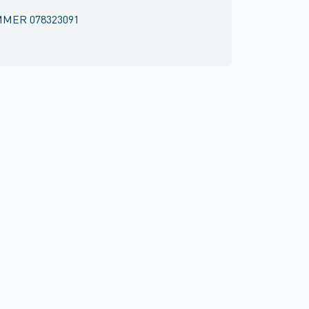
MMER
078323091