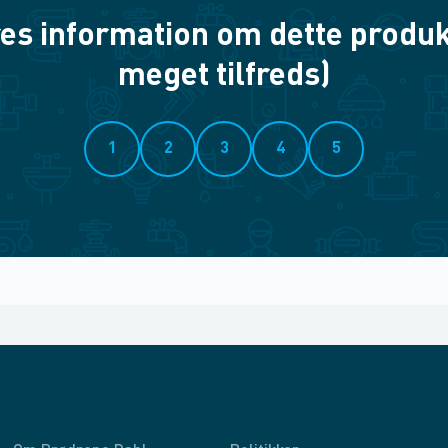
es information om dette produkt? 
meget tilfreds)
1
2
3
4
5