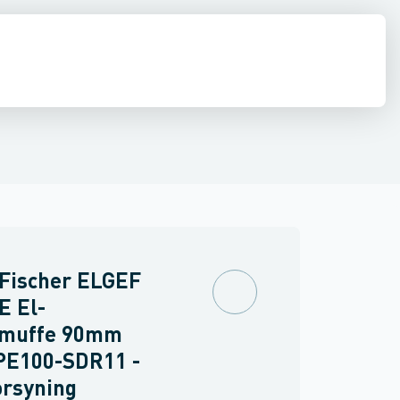
ringer
PVC trykrør & fittings
Værktøj & tilbehør
 Fischer ELGEF
E El-
emuffe 90mm
PE100-SDR11 -
orsyning