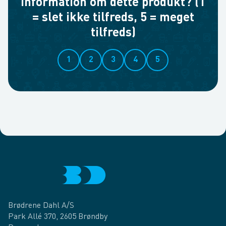
information om dette produkt? (1
= slet ikke tilfreds, 5 = meget
tilfreds)
1
2
3
4
5
Brødrene Dahl A/S
Park Allé 370, 2605 Brøndby