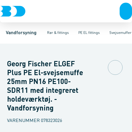
Rør & fittings
PE rør
Vinkler
PE EL fittings
T-stykker
Koblinger & anboringer
Svejsemuffer
PE fittings
Reduktioner
Duktiljern fittings
Muffer, klemmer & flan
Anboringssadler- 
Kompression
Vandforsyning
Rør & fittings
PE EL fittings
Svejsemuffer
Georg Fischer ELGEF
Plus PE El-svejsemuffe
25mm PN16 PE100-
SDR11 med integreret
holdeværktøj. -
Vandforsyning
VARENUMMER
078323026