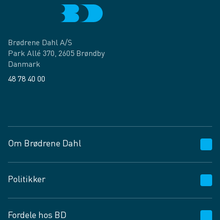
Brødrene Dahl A/S
Park Allé 370, 2605 Brøndby
Danmark
48 78 40 00
Facebook
LinkedIn
Om Brødrene Dahl
Kundeservice
Politikker
Vagttelefon 30 10 89 89
Spørgsmål og svar
Salgs- og leveringsbetingelser
Fordele hos BD
Job og karriere