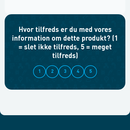
Hvor tilfreds er du med vores
information om dette produkt? (1
= slet ikke tilfreds, 5 = meget
tilfreds)
1
2
3
4
5