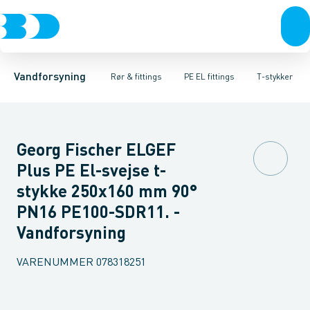
Rør & fittings
PE rør
Vinkler
PE EL fittings
T-stykker
Koblinger & anboringer
Svejsemuffer
PE fittings
Reduktioner
Duktiljern fittings
Muffer, klemmer & flan
Anboringssadler- 
Kompression
Vandforsyning
Rør & fittings
PE EL fittings
T-stykker
Georg Fischer ELGEF
Plus PE El-svejse t-
stykke 250x160 mm 90°
PN16 PE100-SDR11. -
Vandforsyning
VARENUMMER
078318251