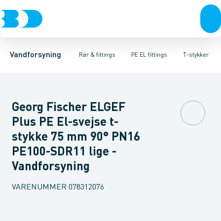
Rør & fittings
PE rør
Vinkler
PE EL fittings
T-stykker
Koblinger & anboringer
Svejsemuffer
PE fittings
Reduktioner
Duktiljern fittings
Muffer, klemmer & flan
Anboringssadler- 
Kompression
Vandforsyning
Rør & fittings
PE EL fittings
T-stykker
Georg Fischer ELGEF
Plus PE El-svejse t-
stykke 75 mm 90° PN16
PE100-SDR11 lige -
Vandforsyning
VARENUMMER
078312076