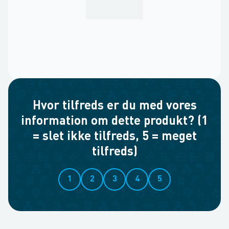
Hvor tilfreds er du med vores
information om dette produkt? (1
= slet ikke tilfreds, 5 = meget
tilfreds)
1
2
3
4
5