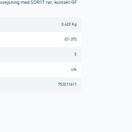
l svejsning med SDR17 rør, kontakt GF
0,420 Kg
07-375
5
stk
753211611