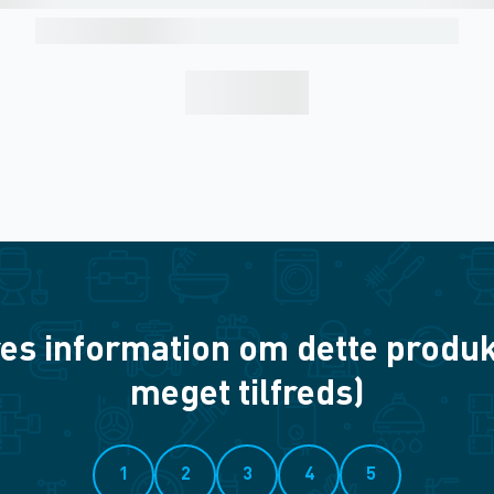
es information om dette produkt? 
meget tilfreds)
1
2
3
4
5