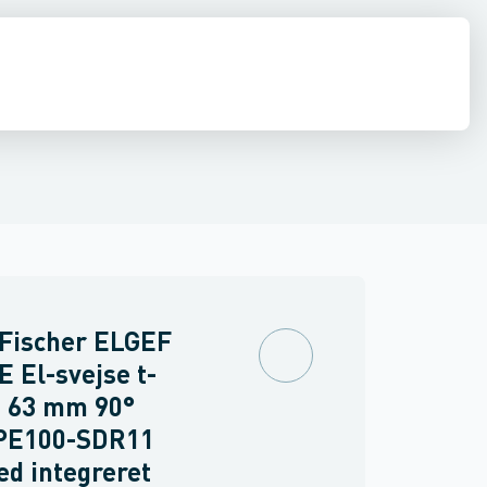
ringer
PVC trykrør & fittings
Værktøj & tilbehør
 Fischer ELGEF
E El-svejse t-
e 63 mm 90°
PE100-SDR11
ed integreret