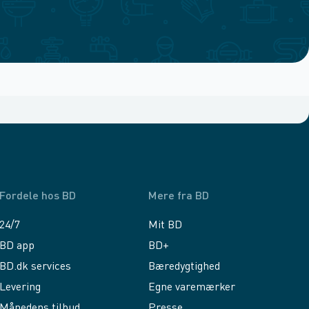
Fordele hos BD
Mere fra BD
24/7
Mit BD
BD app
BD+
BD.dk services
Bæredygtighed
Levering
Egne varemærker
Månedens tilbud
Presse