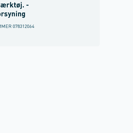
ærktøj. -
orsyning
MMER
078312064