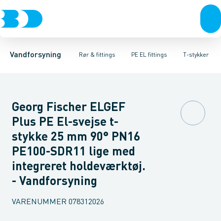
Rør & fittings
PE rør
Vinkler
PE EL fittings
T-stykker
Koblinger & anboringer
Svejsemuffer
PE fittings
Reduktioner
Duktiljern fittings
Muffer, klemmer & flan
Anboringssadler- 
Kompression
Vandforsyning
Rør & fittings
PE EL fittings
T-stykker
Georg Fischer ELGEF
Plus PE El-svejse t-
stykke 25 mm 90° PN16
PE100-SDR11 lige med
integreret holdeværktøj.
- Vandforsyning
VARENUMMER
078312026