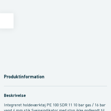
Produktinformation
Beskrivelse
Integreret holdeværktøj PE 100 SDR 11 10 bar gas / 16 bar
vand 4 mm stik Svejseindikator med stop ikke godkendt til