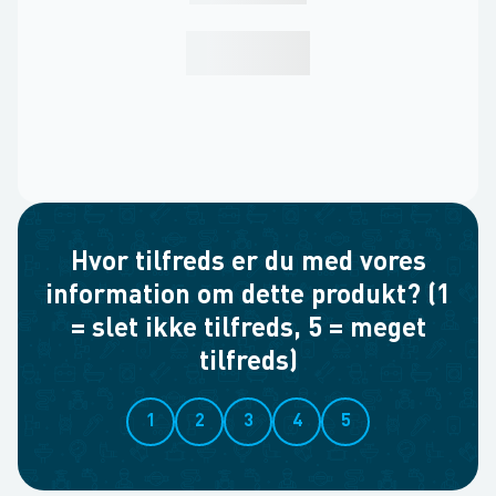
Hvor tilfreds er du med vores
information om dette produkt? (1
= slet ikke tilfreds, 5 = meget
tilfreds)
1
2
3
4
5