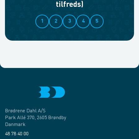
tilfreds)
1
2
3
4
5
Brødrene Dahl A/S
Park Allé 370, 2605 Brøndby
Danmark
48 78 40 00