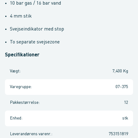
10 bar gas / 16 bar vand
4 mm stik
Svejseindikator med stop
To separate svejsezone
Specifikationer
Vægt
:
7,400 Kg
Varegruppe
:
07-375
Pakkestørrelse
:
12
Enhed
:
stk
Leverandørens varenr.
:
753151819