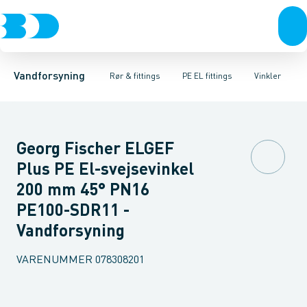
Rør & fittings
PE rør
Vinkler
PE EL fittings
T-stykker
Koblinger & anboringer
Svejsemuffer
PE fittings
Reduktioner
Duktiljern fittings
Muffer, klemmer & flan
Anboringssadler- 
Kompression
Vandforsyning
Rør & fittings
PE EL fittings
Vinkler
Georg Fischer ELGEF
Plus PE El-svejsevinkel
200 mm 45° PN16
PE100-SDR11 -
Vandforsyning
VARENUMMER
078308201