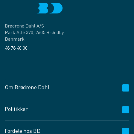
Brødrene Dahl A/S
Park Allé 370, 2605 Brøndby
Danmark
48 78 40 00
Facebook
LinkedIn
Om Brødrene Dahl
Kundeservice
Politikker
Vagttelefon 30 10 89 89
Spørgsmål og svar
Salgs- og leveringsbetingelser
Fordele hos BD
Job og karriere