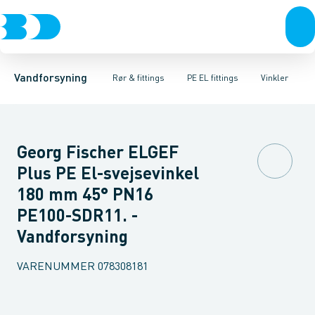
Rør & fittings
PE rør
Vinkler
PE EL fittings
T-stykker
Koblinger & anboringer
Svejsemuffer
PE fittings
Reduktioner
Duktiljern fittings
Muffer, klemmer & flan
Anboringssadler- 
Kompression
Vandforsyning
Rør & fittings
PE EL fittings
Vinkler
Georg Fischer ELGEF
Plus PE El-svejsevinkel
180 mm 45° PN16
PE100-SDR11. -
Vandforsyning
VARENUMMER
078308181