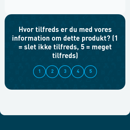
Hvor tilfreds er du med vores
information om dette produkt? (1
= slet ikke tilfreds, 5 = meget
tilfreds)
1
2
3
4
5