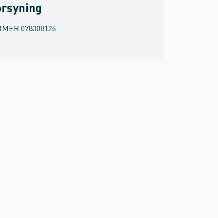
orsyning
MMER
078308126