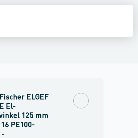
ringer
PVC trykrør & fittings
Værktøj & tilbehør
 Fischer ELGEF
E El-
evinkel 125 mm
N16 PE100-
 -