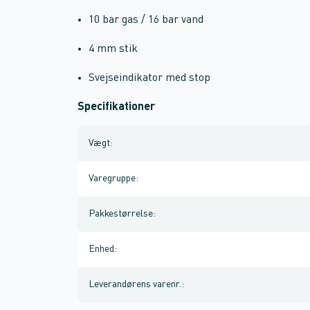
10 bar gas / 16 bar vand
4 mm stik
Svejseindikator med stop
Specifikationer
Vægt
:
Varegruppe
:
Pakkestørrelse
:
Enhed
:
Leverandørens varenr.
: