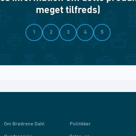
meget tilfreds)
1
2
3
4
5
Om Brødrene Dahl
Politikker