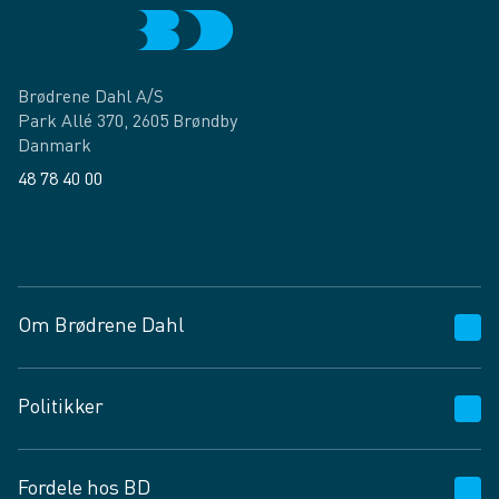
Brødrene Dahl A/S
Park Allé 370, 2605 Brøndby
Danmark
48 78 40 00
Facebook
LinkedIn
Om Brødrene Dahl
Kundeservice
Politikker
Vagttelefon 30 10 89 89
Spørgsmål og svar
Salgs- og leveringsbetingelser
Fordele hos BD
Job og karriere