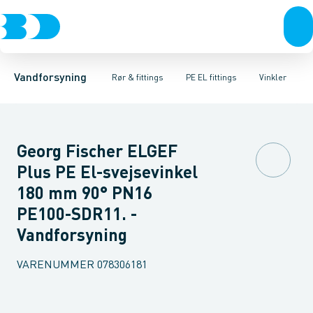
Rør & fittings
PE rør
Vinkler
PE EL fittings
T-stykker
Koblinger & anboringer
Svejsemuffer
PE fittings
Reduktioner
Duktiljern fittings
Muffer, klemmer & flan
Anboringssadler- 
Kompression
Vandforsyning
Rør & fittings
PE EL fittings
Vinkler
Georg Fischer ELGEF
Plus PE El-svejsevinkel
180 mm 90° PN16
PE100-SDR11. -
Vandforsyning
VARENUMMER
078306181