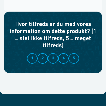
Hvor tilfreds er du med vores
information om dette produkt? (1
= slet ikke tilfreds, 5 = meget
tilfreds)
1
2
3
4
5