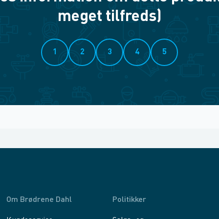
meget tilfreds)
1
2
3
4
5
Om Brødrene Dahl
Politikker