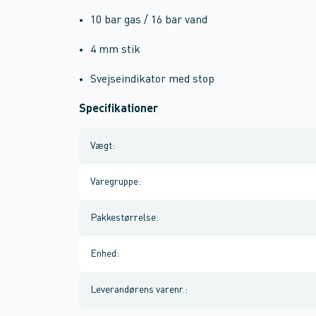
10 bar gas / 16 bar vand
4 mm stik
Svejseindikator med stop
Specifikationer
Vægt
:
Varegruppe
:
Pakkestørrelse
:
Enhed
:
Leverandørens varenr.
: