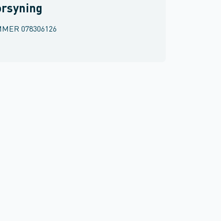
orsyning
MMER
078306126