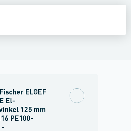
ringer
PVC trykrør & fittings
Værktøj & tilbehør
 Fischer ELGEF
E El-
evinkel 125 mm
N16 PE100-
 -