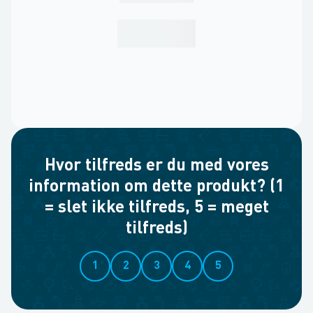
Hvor tilfreds er du med vores
information om dette produkt? (1
= slet ikke tilfreds, 5 = meget
tilfreds)
1
2
3
4
5