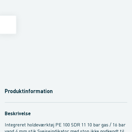
Produktinformation
Beskrivelse
Integreret holdeværktøj PE 100 SDR 11 10 bar gas / 16 bar
vand 4 mm stik Svejseindikator med stop ikke godkendt til