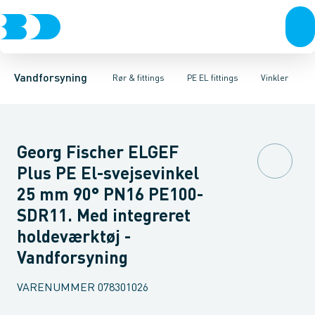
Rør & fittings
PE rør
Vinkler
PE EL fittings
T-stykker
Koblinger & anboringer
Svejsemuffer
PE fittings
Reduktioner
Duktiljern fittings
Muffer, klemmer & flan
Anboringssadler- 
Kompression
Vandforsyning
Rør & fittings
PE EL fittings
Vinkler
Georg Fischer ELGEF
Plus PE El-svejsevinkel
25 mm 90° PN16 PE100-
SDR11. Med integreret
holdeværktøj -
Vandforsyning
VARENUMMER
078301026