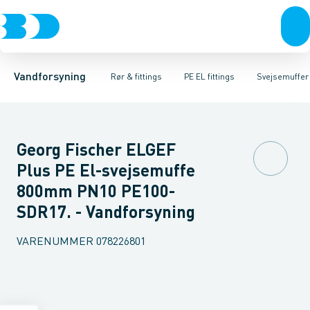
Rør & fittings
PE rør
Vinkler
PE EL fittings
T-stykker
Koblinger & anboringer
Svejsemuffer
PE fittings
Reduktioner
Duktiljern fittings
Muffer, klemmer & flan
Anboringssadler- 
Kompression
Vandforsyning
Rør & fittings
PE EL fittings
Svejsemuffer
Georg Fischer ELGEF
Plus PE El-svejsemuffe
800mm PN10 PE100-
SDR17. - Vandforsyning
VARENUMMER
078226801