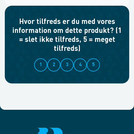
Hvor tilfreds er du med vores
information om dette produkt? (1
= slet ikke tilfreds, 5 = meget
tilfreds)
1
2
3
4
5