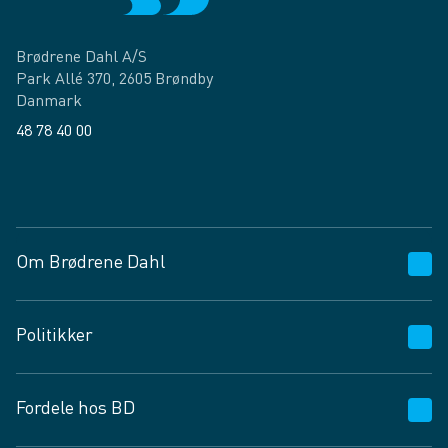
Brødrene Dahl A/S
Park Allé 370, 2605 Brøndby
Danmark
48 78 40 00
Facebook
LinkedIn
Om Brødrene Dahl
Kundeservice
Politikker
Vagttelefon 30 10 89 89
Spørgsmål og svar
Salgs- og leveringsbetingelser
Fordele hos BD
Job og karriere
Privatlivspolitik
Fødevarekontrolrapport