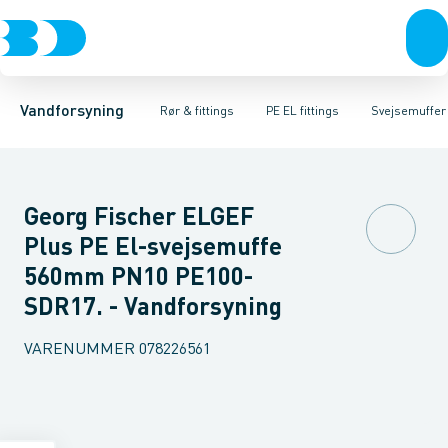
Rør & fittings
PE rør
Vinkler
PE EL fittings
T-stykker
Koblinger & anboringer
Svejsemuffer
PE fittings
Reduktioner
Duktiljern fittings
Muffer, klemmer & flan
Anboringssadler- 
Kompression
Vandforsyning
Rør & fittings
PE EL fittings
Svejsemuffer
Georg Fischer ELGEF
Plus PE El-svejsemuffe
560mm PN10 PE100-
SDR17. - Vandforsyning
VARENUMMER
078226561