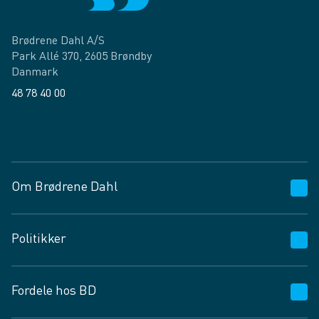
Brødrene Dahl A/S
Park Allé 370, 2605 Brøndby
Danmark
48 78 40 00
Facebook
LinkedIn
Om Brødrene Dahl
Kundeservice
Politikker
Vagttelefon 30 10 89 89
Spørgsmål og svar
Salgs- og leveringsbetingelser
Fordele hos BD
Job og karriere
Privatlivspolitik
Fødevarekontrolrapport