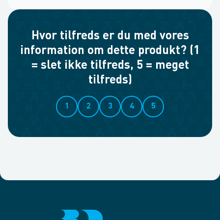
Hvor tilfreds er du med vores
information om dette produkt? (1
= slet ikke tilfreds, 5 = meget
tilfreds)
1
2
3
4
5