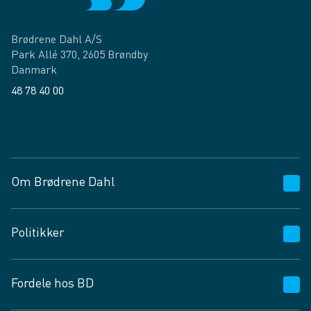
Brødrene Dahl A/S
Park Allé 370, 2605 Brøndby
Danmark
48 78 40 00
Facebook
LinkedIn
Om Brødrene Dahl
Kundeservice
Politikker
Vagttelefon 30 10 89 89
Spørgsmål og svar
Salgs- og leveringsbetingelser
Fordele hos BD
Job og karriere
Privatlivspolitik
Fødevarekontrolrapport