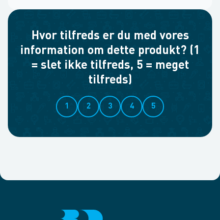
Hvor tilfreds er du med vores
information om dette produkt? (1
= slet ikke tilfreds, 5 = meget
tilfreds)
1
2
3
4
5