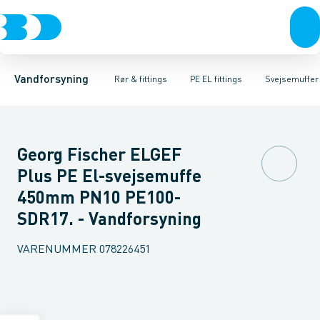
Rør & fittings
PE rør
Vinkler
PE EL fittings
T-stykker
Koblinger & anboringer
Svejsemuffer
PE fittings
Reduktioner
Duktiljern fittings
Muffer, klemmer & flan
Anboringssadler- 
Kompression
Vandforsyning
Rør & fittings
PE EL fittings
Svejsemuffer
Georg Fischer ELGEF
Plus PE El-svejsemuffe
450mm PN10 PE100-
SDR17. - Vandforsyning
VARENUMMER
078226451