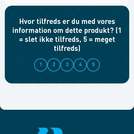
Hvor tilfreds er du med vores
information om dette produkt? (1
= slet ikke tilfreds, 5 = meget
tilfreds)
1
2
3
4
5