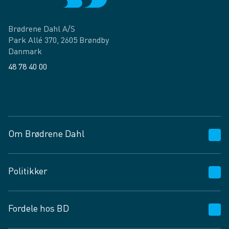
Brødrene Dahl A/S
Park Allé 370, 2605 Brøndby
Danmark
48 78 40 00
Facebook
LinkedIn
Om Brødrene Dahl
Kundeservice
Politikker
Vagttelefon 30 10 89 89
Spørgsmål og svar
Salgs- og leveringsbetingelser
Fordele hos BD
Job og karriere
Privatlivspolitik
Fødevarekontrolrapport