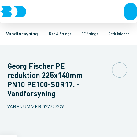
Rør & fittings
PE rør
Vinkler 90gr.
PE EL fittings
Vinkler 60gr.
Koblinger & anboringer
PE fittings
Vinkler 45gr.
Duktiljern fittings
Muffer, klemmer & flan
Vinkler 30gr.
Kompression
Vinkler 15
Vandforsyning
Rør & fittings
PE fittings
Reduktioner
Georg Fischer PE
reduktion 225x140mm
PN10 PE100-SDR17. -
Vandforsyning
VARENUMMER
077727226