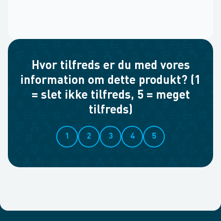
Hvor tilfreds er du med vores
information om dette produkt? (1
= slet ikke tilfreds, 5 = meget
tilfreds)
1
2
3
4
5