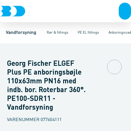
Rør & fittings
PE rør
Vinkler
PE EL fittings
T-stykker
Koblinger & anboringer
Svejsemuffer
PE fittings
Reduktioner
Duktiljern fittings
Muffer, klemmer & flan
Anboringssadler- 
Kompression
Vandforsyning
Rør & fittings
PE EL fittings
Anboringssadl
Georg Fischer ELGEF
Plus PE anboringsbøjle
110x63mm PN16 med
indb. bor. Roterbar 360°.
PE100-SDR11 -
Vandforsyning
VARENUMMER
077604111