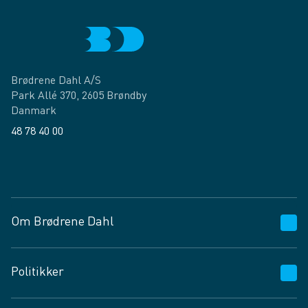
Brødrene Dahl A/S
Park Allé 370, 2605 Brøndby
Danmark
48 78 40 00
Facebook
LinkedIn
Om Brødrene Dahl
Kundeservice
Politikker
Vagttelefon 30 10 89 89
Spørgsmål og svar
Salgs- og leveringsbetingelser