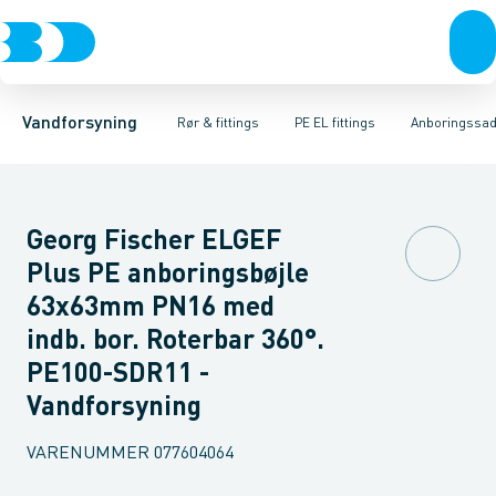
Rør & fittings
PE rør
Vinkler
PE EL fittings
T-stykker
Koblinger & anboringer
Svejsemuffer
PE fittings
Reduktioner
Duktiljern fittings
Muffer, klemmer & flan
Anboringssadler- 
Kompression
Vandforsyning
Rør & fittings
PE EL fittings
Anboringssadl
Georg Fischer ELGEF
Plus PE anboringsbøjle
63x63mm PN16 med
indb. bor. Roterbar 360°.
PE100-SDR11 -
Vandforsyning
VARENUMMER
077604064