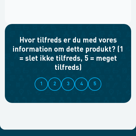
Hvor tilfreds er du med vores
information om dette produkt? (1
= slet ikke tilfreds, 5 = meget
tilfreds)
1
2
3
4
5