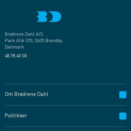
Brødrene Dahl A/S
Park Allé 370, 2605 Brøndby
Danmark
48 78 40 00
Facebook
LinkedIn
Om Brødrene Dahl
Kundeservice
Politikker
Vagttelefon 30 10 89 89
Spørgsmål og svar
Salgs- og leveringsbetingelser