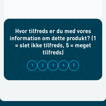
Hvor tilfreds er du med vores
information om dette produkt? (1
= slet ikke tilfreds, 5 = meget
tilfreds)
1
2
3
4
5