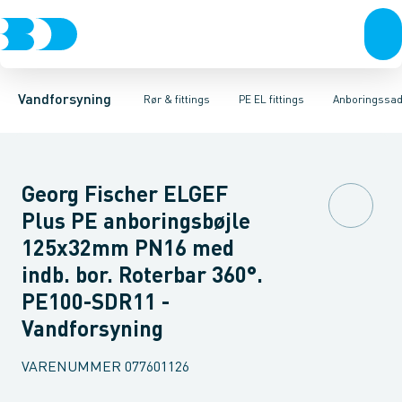
Rør & fittings
PE rør
Vinkler
PE EL fittings
T-stykker
Koblinger & anboringer
Svejsemuffer
PE fittings
Reduktioner
Duktiljern fittings
Muffer, klemmer & flan
Anboringssadler- 
Kompression
Vandforsyning
Rør & fittings
PE EL fittings
Anboringssadl
Georg Fischer ELGEF
Plus PE anboringsbøjle
125x32mm PN16 med
indb. bor. Roterbar 360°.
PE100-SDR11 -
Vandforsyning
VARENUMMER
077601126