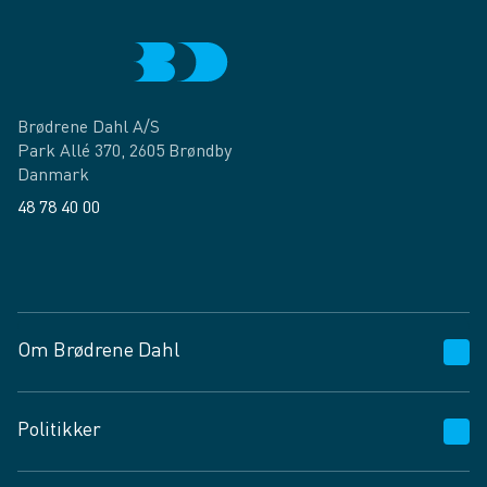
Brødrene Dahl A/S
Park Allé 370, 2605 Brøndby
Danmark
48 78 40 00
Facebook
LinkedIn
Om Brødrene Dahl
Kundeservice
Politikker
Vagttelefon 30 10 89 89
Spørgsmål og svar
Salgs- og leveringsbetingelser